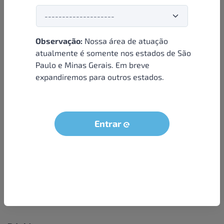
Observação:
Nossa área de atuação
Institucional
atualmente é somente nos estados de São
Paulo e Minas Gerais. Em breve
Sobre nós
expandiremos para outros estados.
Condições e termos
Política de privacidade
Seja um parceiro
Entrar
LGPD - Solicitação dos dados do titular
Trabalhe conosco
Compra segura