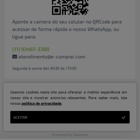
Aponte a camera do seu celular no QRCode para
acessar de forma rápida o nosso WhatsApp, ou
ligue para:
(11) 93467-3388
atendimento@e-comprei.com
Segunda à sexta das 8h30 às 17h30
Usamos cookies neste site para oferecer a melhor experiência em
nosso site e mostrar anúncios relevantes. Para saber mais, leia
nossa
política de privacidade
.
Marketplace B2B Serviços Inteligentes Ltda | CNPJ: 31.415.786/0001-31 | ©
ACEITAR
Copyright 2026 - Todos os direitos reservados
Powered by Salesrun