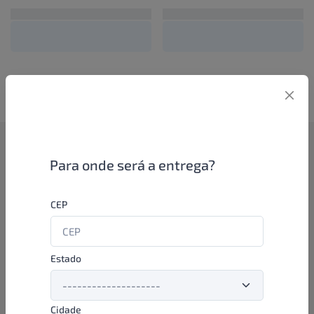
Como funciona
Para onde será a entrega?
Se você é um lojista de perfumaria ou farmácia, está apto a
CEP
aproveitar as promoções e ofertas direto das indústrias de
beleza e higiene em nossa plataforma. E o melhor: você continua
comprando de seus distribuidores parceiros e encontra novos
distribuidores para comprar cada vez com mais praticidade e
Estado
agilidade. Aproveite!
Cidade
Formas de pagamento