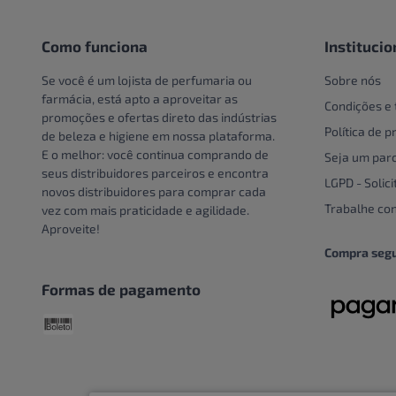
Pote
Creme e Gel Dental
Unidade
Creme Para Área Do Olho
Como funciona
Institucio
Crespos e Cacheados
Se você é um lojista de perfumaria ou
Sobre nós
Cuidado Com A Mão
farmácia, está apto a aproveitar as
Condições e
promoções e ofertas direto das indústrias
Cuidados bucais especiais
Política de p
de beleza e higiene em nossa plataforma.
Cuidados com o couro
E o melhor: você continua comprando de
Seja um parc
cabeludo
seus distribuidores parceiros e encontra
LGPD - Solici
novos distribuidores para comprar cada
Cuidados Com Os Pés
Trabalhe co
vez com mais praticidade e agilidade.
Cuidados especiais
Aproveite!
Cuidados especiais para
Compra seg
cabelos
Formas de pagamento
Cuidados Pessoais
Dentaduras
Descoloração
DESCOLORANTE