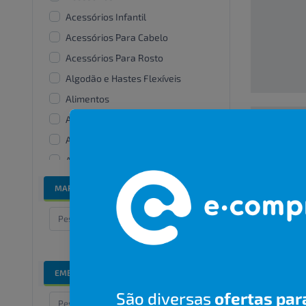
Acessórios Infantil
Acessórios Para Cabelo
Acessórios Para Rosto
Algodão e Hastes Flexíveis
Alimentos
Alisantes
Amaciante De Roupas
00000000
Aparelhos e acessórios
bucais
R$ 00,00
MARCAS
Bandanas e lenços
Banho e cuidados especiais
Barbear
Bicos De Mamadeira
EMBALAGENS
Branqueadores dentais
São diversas
ofertas par
Cabelos