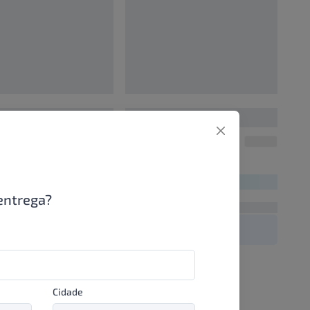
0
00000000
UN/1
UN/1
00
R$ 00,00
entrega?
Cidade