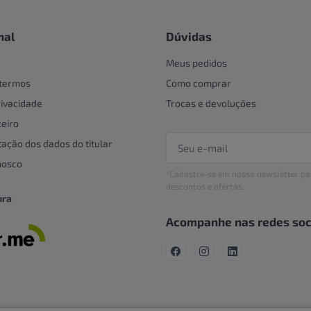
nal
Dúvidas
Meus pedidos
 termos
Como comprar
rivacidade
Trocas e devoluções
eiro
tação dos dados do titular
nosco
*Cadastre-se em nossa newsletter pa
descontos e ofertas.
ura
Acompanhe nas redes soc