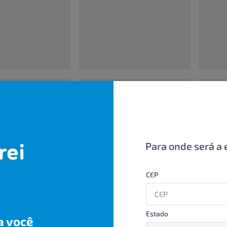
00000000
0000000
UN/1
UN/1
R$ 00,00
R$ 00,
Para onde será a 
CEP
Estado
a você