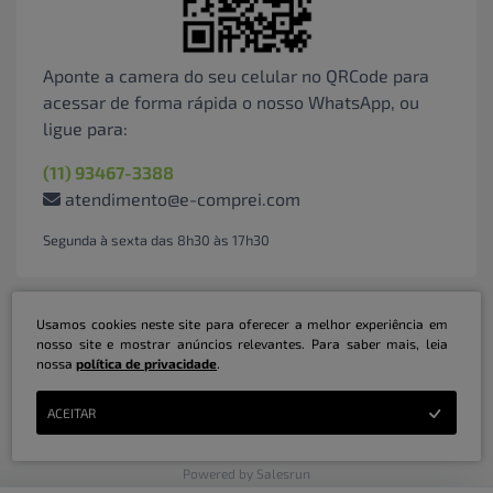
Aponte a camera do seu celular no QRCode para
acessar de forma rápida o nosso WhatsApp, ou
ligue para:
(11) 93467-3388
atendimento@e-comprei.com
Segunda à sexta das 8h30 às 17h30
Usamos cookies neste site para oferecer a melhor experiência em
nosso site e mostrar anúncios relevantes. Para saber mais, leia
nossa
política de privacidade
.
Marketplace B2B Serviços Inteligentes Ltda | CNPJ: 31.415.786/0001-31 | ©
ACEITAR
Copyright 2026 - Todos os direitos reservados
Powered by Salesrun