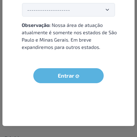
Observação:
Nossa área de atuação
Institucional
atualmente é somente nos estados de São
Paulo e Minas Gerais. Em breve
Sobre nós
expandiremos para outros estados.
Condições e termos
Política de privacidade
Seja um parceiro
Entrar
LGPD - Solicitação dos dados do titular
Trabalhe conosco
Compra segura