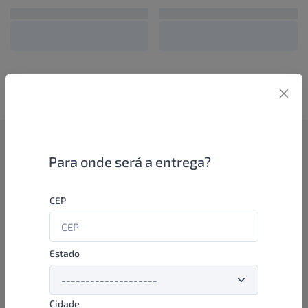
Como funciona
Para onde será a entrega?
Se você é um lojista de perfumaria ou farmácia, está apto a
CEP
aproveitar as promoções e ofertas direto das indústrias de
beleza e higiene em nossa plataforma. E o melhor: você continua
comprando de seus distribuidores parceiros e encontra novos
distribuidores para comprar cada vez com mais praticidade e
Estado
agilidade. Aproveite!
Cidade
Formas de pagamento