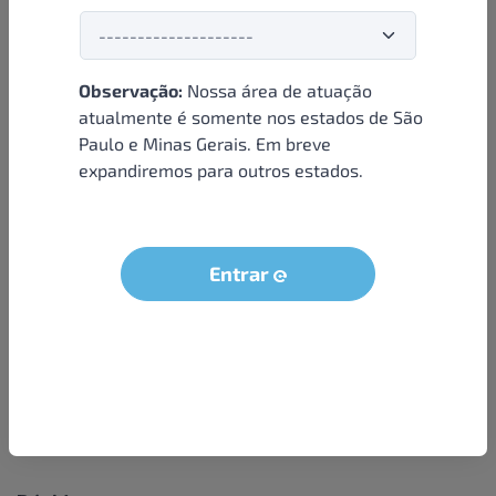
Observação:
Nossa área de atuação
Institucional
atualmente é somente nos estados de São
Paulo e Minas Gerais. Em breve
Sobre nós
expandiremos para outros estados.
Condições e termos
Política de privacidade
Seja um parceiro
Entrar
LGPD - Solicitação dos dados do titular
Trabalhe conosco
Compra segura