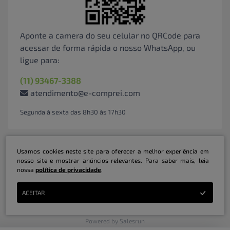
Aponte a camera do seu celular no QRCode para
acessar de forma rápida o nosso WhatsApp, ou
ligue para:
(11) 93467-3388
atendimento@e-comprei.com
Segunda à sexta das 8h30 às 17h30
Usamos cookies neste site para oferecer a melhor experiência em
nosso site e mostrar anúncios relevantes. Para saber mais, leia
nossa
política de privacidade
.
Marketplace B2B Serviços Inteligentes Ltda | CNPJ: 31.415.786/0001-31 | ©
ACEITAR
Copyright 2026 - Todos os direitos reservados
Powered by Salesrun