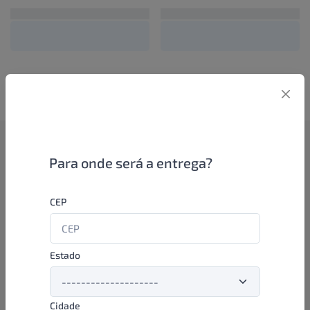
Como funciona
Para onde será a entrega?
Se você é um lojista de perfumaria ou farmácia, está apto a
CEP
aproveitar as promoções e ofertas direto das indústrias de
beleza e higiene em nossa plataforma. E o melhor: você continua
comprando de seus distribuidores parceiros e encontra novos
distribuidores para comprar cada vez com mais praticidade e
Estado
agilidade. Aproveite!
Cidade
Formas de pagamento