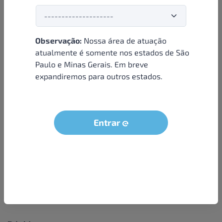
Observação:
Nossa área de atuação
Institucional
atualmente é somente nos estados de São
Paulo e Minas Gerais. Em breve
Sobre nós
expandiremos para outros estados.
Condições e termos
Política de privacidade
Seja um parceiro
Entrar
LGPD - Solicitação dos dados do titular
Trabalhe conosco
Compra segura