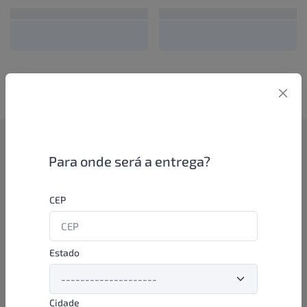
Como funciona
Para onde será a entrega?
Se você é um lojista de perfumaria ou farmácia, está apto a
CEP
aproveitar as promoções e ofertas direto das indústrias de
beleza e higiene em nossa plataforma. E o melhor: você continua
comprando de seus distribuidores parceiros e encontra novos
distribuidores para comprar cada vez com mais praticidade e
Estado
agilidade. Aproveite!
Cidade
Formas de pagamento