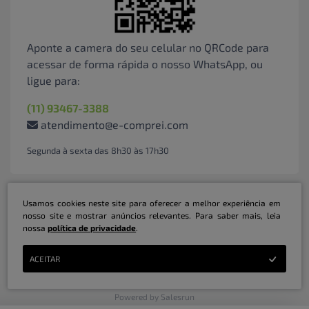
Aponte a camera do seu celular no QRCode para
acessar de forma rápida o nosso WhatsApp, ou
ligue para:
(11) 93467-3388
atendimento@e-comprei.com
Segunda à sexta das 8h30 às 17h30
Usamos cookies neste site para oferecer a melhor experiência em
nosso site e mostrar anúncios relevantes. Para saber mais, leia
nossa
política de privacidade
.
Marketplace B2B Serviços Inteligentes Ltda | CNPJ: 31.415.786/0001-31 | ©
ACEITAR
Copyright 2026 - Todos os direitos reservados
Powered by Salesrun