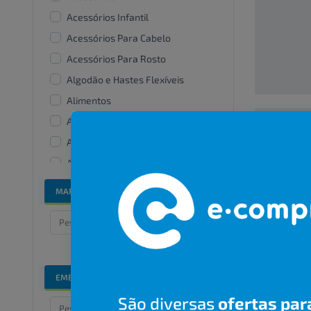
Acessórios Infantil
Acessórios Para Cabelo
Acessórios Para Rosto
Algodão e Hastes Flexíveis
Alimentos
Alisantes
Amaciante De Roupas
00000000
Aparelhos e acessórios
bucais
R$ 00,00
MARCAS
Bandanas e lenços
Banho e cuidados especiais
Barbear
Bicos De Mamadeira
EMBALAGENS
Branqueadores dentais
São diversas
ofertas par
Cabelos