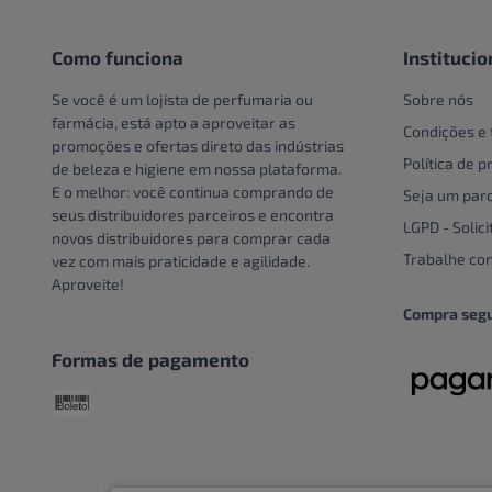
Pote
Creme e Gel Dental
Unidade
Creme Para Área Do Olho
Como funciona
Institucio
Crespos e Cacheados
Se você é um lojista de perfumaria ou
Sobre nós
Cuidado Com A Mão
farmácia, está apto a aproveitar as
Condições e
promoções e ofertas direto das indústrias
Cuidados bucais especiais
Política de p
de beleza e higiene em nossa plataforma.
Cuidados com o couro
E o melhor: você continua comprando de
Seja um parc
cabeludo
seus distribuidores parceiros e encontra
LGPD - Solici
novos distribuidores para comprar cada
Cuidados Com Os Pés
Trabalhe co
vez com mais praticidade e agilidade.
Cuidados especiais
Aproveite!
Cuidados especiais para
Compra seg
cabelos
Formas de pagamento
Cuidados Pessoais
Dentaduras
Descoloração
DESCOLORANTE