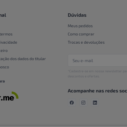
nal
Dúvidas
Meus pedidos
 termos
Como comprar
rivacidade
Trocas e devoluções
eiro
tação dos dados do titular
nosco
*Cadastre-se em nossa newsletter pa
descontos e ofertas.
ura
Acompanhe nas redes soc