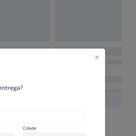
0
00000000
UN/1
UN/1
00
R$ 00,00
entrega?
Cidade