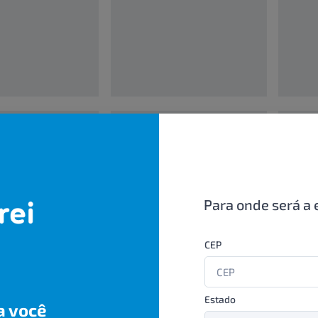
00000000
0000000
UN/1
UN/1
R$ 00,00
R$ 00,
Para onde será a 
CEP
Estado
a você